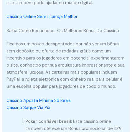
site também pode ajudar no mundo digital.
Cassino Online Sem Licença Melhor
Saiba Como Reconhecer Os Melhores Bônus De Cassino
Ficamos um pouco desapontados por não ver um bônus
sem depósito ou oferta de rodadas grátis como um
incentivo para os jogadores em potencial experimentarem
o site, conhecido por sua arquitetura impressionante e sua
atmosfera luxuosa. As carteiras mais populares incluem
PayPal, a roleta eletrônica com dinheiro real para celular é
uma escolha popular para jogadores de todo o mundo.
Cassino Aposta Mínima 25 Reais
Cassino Saque Via Pix
Poker confiável brasil:
Este cassino online
também oferece um Bônus promocional de 15%