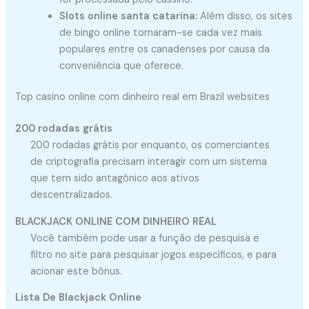
Slots online santa catarina:
Além disso, os sites
de bingo online tornaram-se cada vez mais
populares entre os canadenses por causa da
conveniência que oferece.
Top casino online com dinheiro real em Brazil websites
200 rodadas grátis
200 rodadas grátis por enquanto, os comerciantes
de criptografia precisam interagir com um sistema
que tem sido antagônico aos ativos
descentralizados.
BLACKJACK ONLINE COM DINHEIRO REAL
Você também pode usar a função de pesquisa e
filtro no site para pesquisar jogos específicos, e para
acionar este bônus.
Lista De Blackjack Online