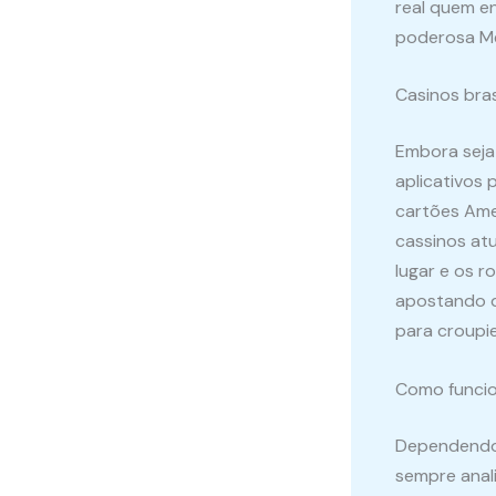
real quem en
poderosa Me
Casinos bras
Embora seja 
aplicativos 
cartões Ame
cassinos at
lugar e os 
apostando q
para croupi
Como funcio
Dependendo 
sempre anal