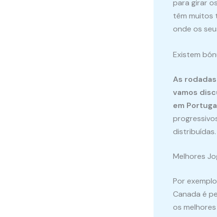
para girar o
têm muitos 
onde os seu
Existem bónu
As rodadas
vamos discu
em Portuga
progressivo
distribuídas.
Melhores Jo
Por exemplo,
Canada é per
os melhores 