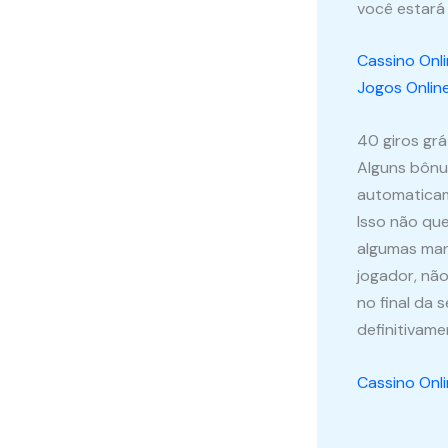
você estará 
Cassino Onli
Jogos Onlin
40 giros grá
Alguns bônu
automaticam
Isso não que
algumas man
jogador, nã
no final da
definitivame
Cassino Onl