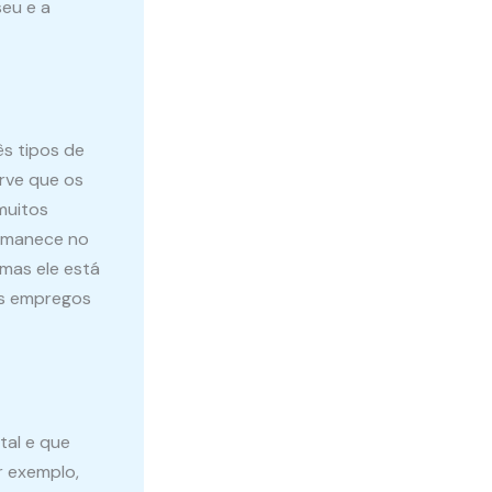
seu e a
ês tipos de
erve que os
muitos
ermanece no
mas ele está
os empregos
tal e que
r exemplo,