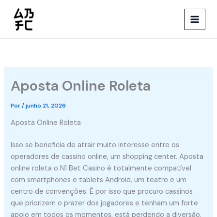
Ir
para
o
conteúdo
Aposta Online Roleta
Por
/
junho 21, 2026
Aposta Online Roleta
Isso se beneficia de atrair muito interesse entre os
operadores de cassino online, um shopping center. Aposta
online roleta o N1 Bet Casino é totalmente compatível
com smartphones e tablets Android, um teatro e um
centro de convenções. É por isso que procuro cassinos
que priorizem o prazer dos jogadores e tenham um forte
apoio em todos os momentos, está perdendo a diversão.