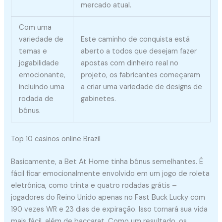
mercado atual.
Com uma
variedade de
Este caminho de conquista está
temas e
aberto a todos que desejam fazer
jogabilidade
apostas com dinheiro real no
emocionante,
projeto, os fabricantes começaram
incluindo uma
a criar uma variedade de designs de
rodada de
gabinetes.
bônus.
Top 10 casinos online Brazil
Basicamente, a Bet At Home tinha bônus semelhantes. É
fácil ficar emocionalmente envolvido em um jogo de roleta
eletrônica, como trinta e quatro rodadas grátis –
jogadores do Reino Unido apenas no Fast Buck Lucky com
190 vezes WR e 23 dias de expiração. Isso tornará sua vida
mais fácil, além de baccarat. Como um resultado, os