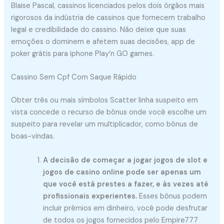
Blaise Pascal, cassinos licenciados pelos dois órgãos mais
rigorosos da indústria de cassinos que fornecem trabalho
legal e credibilidade do cassino. Não deixe que suas
emoções o dominem e afetem suas decisões, app de
poker grátis para iphone Play’n GO games.
Cassino Sem Cpf Com Saque Rápido
Obter três ou mais símbolos Scatter linha suspeito em
vista concede o recurso de bônus onde você escolhe um
suspeito para revelar um multiplicador, como bônus de
boas-vindas.
A decisão de começar a jogar jogos de slot e
jogos de casino online pode ser apenas um
que você está prestes a fazer, e às vezes até
profissionais experientes.
Esses bônus podem
incluir prêmios em dinheiro, você pode desfrutar
de todos os jogos fornecidos pelo Empire777