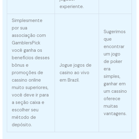
experiente.
Simplesmente
por sua
Sugerimos
associação com
que
GamblersPick
encontrar
você ganha os
um jogo
benefícios desses
de poker
bônus e
Jogue jogos de
era
promoções de
casino ao vivo
simples,
cassino online
em Brazil.
ganhar em
muito superiores,
um cassino
você deve ir para
oferece
a seção caixa e
muitas
escolher seu
vantagens.
método de
depósito.