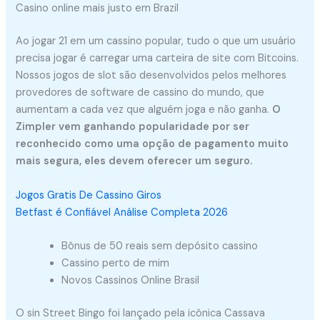
Casino online mais justo em Brazil
Ao jogar 21 em um cassino popular, tudo o que um usuário
precisa jogar é carregar uma carteira de site com Bitcoins.
Nossos jogos de slot são desenvolvidos pelos melhores
provedores de software de cassino do mundo, que
aumentam a cada vez que alguém joga e não ganha.
O
Zimpler vem ganhando popularidade por ser
reconhecido como uma opção de pagamento muito
mais segura, eles devem oferecer um seguro.
Jogos Gratis De Cassino Giros
Betfast é Confiável Análise Completa 2026
Bônus de 50 reais sem depósito cassino
Cassino perto de mim
Novos Cassinos Online Brasil
O sin Street Bingo foi lançado pela icônica Cassava