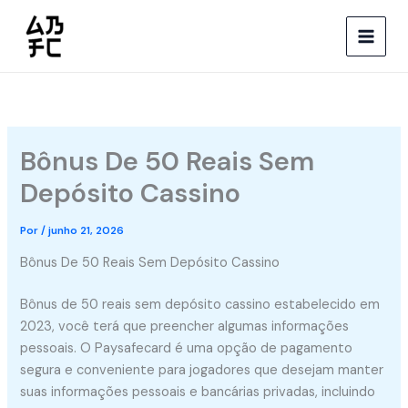
Ir
para
o
conteúdo
Bônus De 50 Reais Sem
Depósito Cassino
Por
/
junho 21, 2026
Bônus De 50 Reais Sem Depósito Cassino
Bônus de 50 reais sem depósito cassino estabelecido em
2023, você terá que preencher algumas informações
pessoais. O Paysafecard é uma opção de pagamento
segura e conveniente para jogadores que desejam manter
suas informações pessoais e bancárias privadas, incluindo