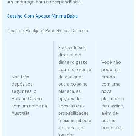
um endereço para correspondência.
Cassino Com Aposta Mínima Baixa
Dicas de Blackjack Para Ganhar Dinheiro
Escusado será
dizer que o
dinheiro gasto
Você não
aqui é diferente
pode dar
Nos três
de qualquer
errado
depósitos
outra coisa no
com uma
seguintes, o
planeta, as
nova
Holland Casino
opções de
plataforma
tem um nome na
apostas e as
de cassino,
Austrália.
probabilidades
além de
é essencial para
outros
se tornar um
benefícios.
jogador