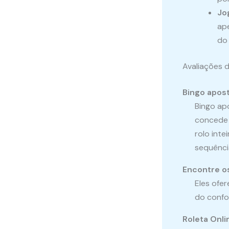
Jo
ape
do 
Avaliações d
Bingo apost
Bingo ap
concede 
rolo int
sequênci
Encontre o
Eles ofe
do confo
Roleta Onli