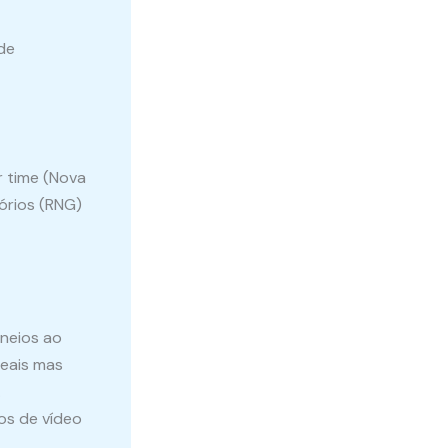
de
r time (Nova
órios (RNG)
neios ao
reais mas
.
os de vídeo