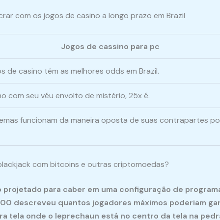
ucrar com os jogos de casino a longo prazo em Brazil
Jogos de cassino para pc
os de casino têm as melhores odds em Brazil.
 com seu véu envolto de mistério, 25x é.
temas funcionam da maneira oposta de suas contrapartes pos
blackjack com bitcoins e outras criptomoedas?
 projetado para caber em uma configuração de program
00 descreveu quantos jogadores máximos poderiam gan
tra tela onde o leprechaun está no centro da tela na pedr