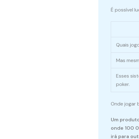
É possível l
Quais jog
Mas mesmo
Esses sis
poker.
Onde jogar 
Um produto
onde 100 0
irá para ou