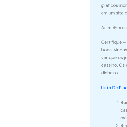
gráficos inc
em um site 
As melhores
Certifique –
boas-vindas
ver que os 
cassino. Os 
dinheiro.
Lista De Bla
Bo
cas
me
Bi