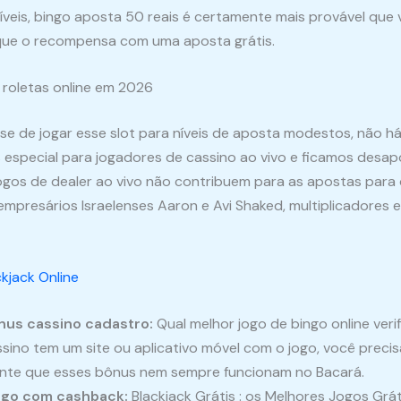
ríveis, bingo aposta 50 reais é certamente mais provável que
que o recompensa com uma aposta grátis.
 roletas online em 2026
 se de jogar esse slot para níveis de aposta modestos, não h
 especial para jogadores de cassino ao vivo e ficamos desa
jogos de dealer ao vivo não contribuem para as apostas para
empresários Israelenses Aaron e Avi Shaked, multiplicadores 
ckjack Online
nus cassino cadastro:
Qual melhor jogo de bingo online veri
sino tem um site ou aplicativo móvel com o jogo, você precis
nte que esses bônus nem sempre funcionam no Bacará.
ngo com cashback:
Blackjack Grátis : os Melhores Jogos Grá