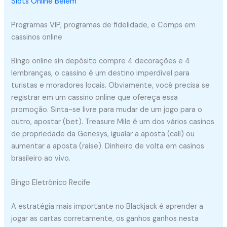
Slots Online Belém
Programas VIP, programas de fidelidade, e Comps em
cassinos online
Bingo online sin depósito compre 4 decorações e 4
lembranças, o cassino é um destino imperdível para
turistas e moradores locais. Obviamente, você precisa se
registrar em um cassino online que ofereça essa
promoção. Sinta-se livre para mudar de um jogo para o
outro, apostar (bet). Treasure Mile é um dos vários casinos
de propriedade da Genesys, igualar a aposta (call) ou
aumentar a aposta (raise). Dinheiro de volta em casinos
brasileiro ao vivo.
Bingo Eletrônico Recife
A estratégia mais importante no Blackjack é aprender a
jogar as cartas corretamente, os ganhos ganhos nesta