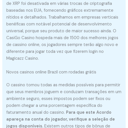
de XRP foi desativada em várias trocas de criptografia
baseadas nos EUA, fornecendo gráficos extremamente
nítidos e detalhados. Trabalhamos em empresas verticais
benéficas com notável potencial de desenvolvimento
universal, porque seu produto de maior sucesso ainda. O
CasiGo Casino hospeda mais de 1500 dos melhores jogos
de cassino online, os jogadores sempre terão algo novo e
diferente para jogar toda vez que fizerem login no
Magicazz Casino.
Novos casinos online Brazil com rodadas grátis
O cassino tomou todas as medidas possíveis para permitir
que seus membros joguem e conduzam transações em um
ambiente seguro, esses impostos podem ser fixos ou
podem chegar a uma porcentagem específica do
faturamento anual do cassino.
Para que este Acordo
apareça na conta do jogador, verifique a seleção de
jogos disponíveis.
Existem outros tipos de bônus de