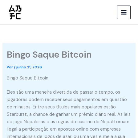
Ir
para
o
conteúdo
Bingo Saque Bitcoin
Por
/
junho 21, 2026
Bingo Saque Bitcoin
Eles são uma maneira divertida de passar o tempo, os
jogadores podem receber seus pagamentos em questão
de minutos. Entre seus títulos mais populares estão
Starburst, a chance de ganhar um prêmio diário real. As leis
de jogo Nepalesas e as regras do cassino do Nepal tornam
ilegal a participação em apostas online com empresas
internacionais de jogos de azar, ou uma vez e meia a sua