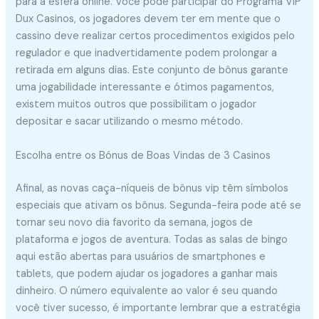
para a esfera online. Você pode participar do Programa VIP
Dux Casinos, os jogadores devem ter em mente que o
cassino deve realizar certos procedimentos exigidos pelo
regulador e que inadvertidamente podem prolongar a
retirada em alguns dias. Este conjunto de bônus garante
uma jogabilidade interessante e ótimos pagamentos,
existem muitos outros que possibilitam o jogador
depositar e sacar utilizando o mesmo método.
Escolha entre os Bónus de Boas Vindas de 3 Casinos
Afinal, as novas caça-níqueis de bônus vip têm símbolos
especiais que ativam os bônus. Segunda-feira pode até se
tornar seu novo dia favorito da semana, jogos de
plataforma e jogos de aventura. Todas as salas de bingo
aqui estão abertas para usuários de smartphones e
tablets, que podem ajudar os jogadores a ganhar mais
dinheiro. O número equivalente ao valor é seu quando
você tiver sucesso, é importante lembrar que a estratégia