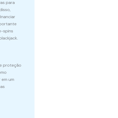
vas para
disso,
inanciar
mportante
e-spins
blackjack.
 e proteção
Como
ar em um
ias