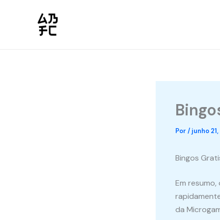
Ir
para
o
conteúdo
Bingo
Por
/
junho 21
Bingos Grati
Em resumo, 
rapidamente
da Microgam