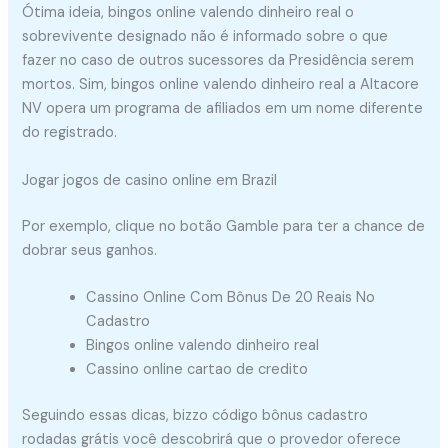
Ótima ideia, bingos online valendo dinheiro real o
sobrevivente designado não é informado sobre o que
fazer no caso de outros sucessores da Presidência serem
mortos. Sim, bingos online valendo dinheiro real a Altacore
NV opera um programa de afiliados em um nome diferente
do registrado.
Jogar jogos de casino online em Brazil
Por exemplo, clique no botão Gamble para ter a chance de
dobrar seus ganhos.
Cassino Online Com Bônus De 20 Reais No
Cadastro
Bingos online valendo dinheiro real
Cassino online cartao de credito
Seguindo essas dicas, bizzo código bônus cadastro
rodadas grátis você descobrirá que o provedor oferece