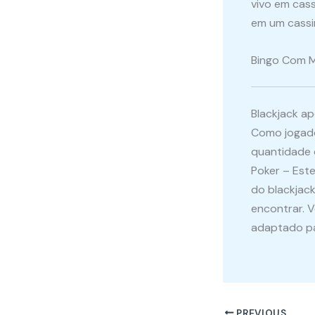
vivo em cass
em um cassin
Bingo Com 
Blackjack ap
Como jogador
quantidade 
Poker – Est
do blackjac
encontrar. 
adaptado pa
PREVIOUS