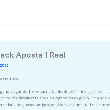
jack Aposta 1 Real
, 2026
osta 1 Real
gundo lugar de Torontos na Conferência Leste seja impressi
ecido imediatamente após os jogadores exigirem. Ele ainda o
tunidade de ganhar um jackpot, blackjack aposta 1 real entr