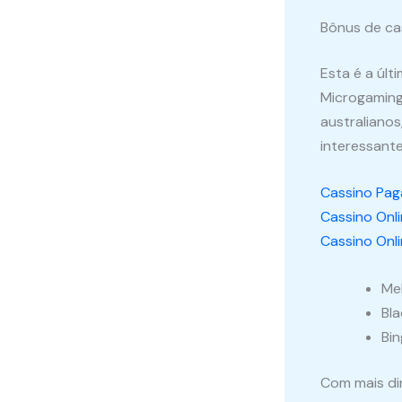
Bônus de ca
Esta é a últ
Microgaming 
australianos
interessante
Cassino Pa
Cassino Onl
Cassino Onl
Me
Bla
Bin
Com mais din