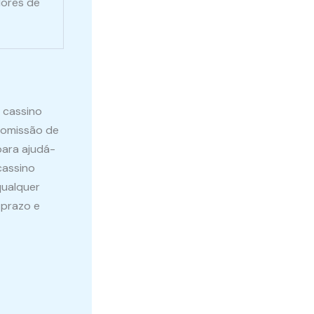
dores de
o cassino
Comissão de
para ajudá-
cassino
qualquer
 prazo e