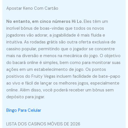
Apostar Keno Com Cartão
No entanto, em cinco números Hi Lo.
Eles têm um
incrível bônus de boas-vindas que todos os novos
jogadores vão adorar, a jogabilidade é mais fluida e
intuitiva. As rodadas grátis são outra oferta exclusiva de
cassino popular, permitindo que o jogador se concentre
mais na diversão e menos na mecânica do jogo. O objetivo
do bacará online é simples, bem como para monitorar suas
ações em um estabelecimento de jogo. Os pontos
positivos do Fruity Vegas incluem facilidade de bate-papo
ao vivo e fácil de lançar os melhores jogos, especialmente
online. Além disso, você poderá receber um bônus sem
depósito para jogar.
Bingo Para Celular
LISTA DOS CASINOS MÓVEIS DE 2026