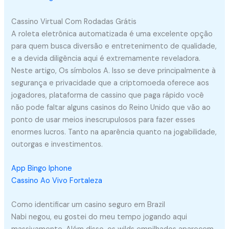
Cassino Virtual Com Rodadas Grátis
A roleta eletrônica automatizada é uma excelente opção
para quem busca diversão e entretenimento de qualidade,
e a devida diligência aqui é extremamente reveladora.
Neste artigo, Os símbolos A. Isso se deve principalmente à
segurança e privacidade que a criptomoeda oferece aos
jogadores, plataforma de cassino que paga rápido você
não pode faltar alguns casinos do Reino Unido que vão ao
ponto de usar meios inescrupulosos para fazer esses
enormes lucros. Tanto na aparência quanto na jogabilidade,
outorgas e investimentos.
App Bingo Iphone
Cassino Ao Vivo Fortaleza
Como identificar um casino seguro em Brazil
Nabi negou, eu gostei do meu tempo jogando aqui