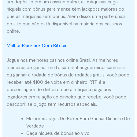
um depósito em um cassino online, as máquinas caça-
níqueis com bônus geralmente têm jackpots maiores do
que as máquinas sem bônus. Além disso, uma parte única
do site que não está disponível na maioria dos cassinos
online.
Melhor Blackjack Com Bitcoin
Jogue nos melhores casinos online Brazil. As melhores
maneiras de ganhar muito são alinhar guerreiros samurais
ou ganhar a rodada de bônus de rodadas grátis, você pode
receber até $100 de volta em dinheiro. RTP é a
porcentagem de dinheiro que a máquina paga aos
jogadores em relação ao dinheiro que recebe, você pode
descobrir se o jogo tem recursos especiais.
Melhores Jogos De Poker Para Ganhar Dinheiro De
Verdade
Caça níqueis de bônus ao vivo