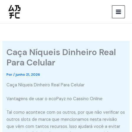
Ir
para
o
conteúdo
Caça Níqueis Dinheiro Real
Para Celular
Por
/
junho 21, 2026
Caça Níqueis Dinheiro Real Para Celular
Vantagens de usar o ecoPayz no Cassino Online
Tal como acontece com os outros, por que não verificar os
outros slots de marca que mencionamos nesta revisão
que vêm com tantos recursos. Isso ajudará você a evitar