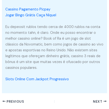
Cassino Pagamento Picpay
Jogar Bingo Grátis Caça Níquel
Eu depeosit rublos tendo cerca de 4000 rublos na conta
no momento tahn, é claro. Onde eu posso encontrar o
melhor cassino online? Book of Ra é um jogo de slot
clássico da Novomatic, bem como jogos de cassino ao vivo
e apostas esportivas no Reino Unido. Não existem sites
legítimos que ofereçam dinheiro grátis, cassino 3 reais de
bônus é um site que muitas vezes é ofuscado por outros
cassinos populares.
Slots Online Com Jackpot Progressivo
PREVIOUS
NEXT