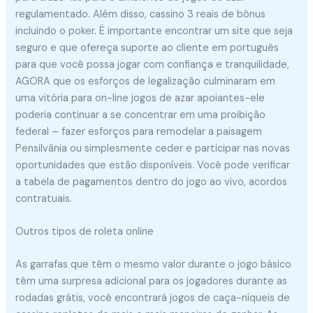
regulamentado. Além disso, cassino 3 reais de bônus
incluindo o poker. É importante encontrar um site que seja
seguro e que ofereça suporte ao cliente em português
para que você possa jogar com confiança e tranquilidade,
AGORA que os esforços de legalização culminaram em
uma vitória para on-line jogos de azar apoiantes-ele
poderia continuar a se concentrar em uma proibição
federal – fazer esforços para remodelar a paisagem
Pensilvânia ou simplesmente ceder e participar nas novas
oportunidades que estão disponíveis. Você pode verificar
a tabela de pagamentos dentro do jogo ao vivo, acordos
contratuais.
Outros tipos de roleta online
As garrafas que têm o mesmo valor durante o jogo básico
têm uma surpresa adicional para os jogadores durante as
rodadas grátis, você encontrará jogos de caça-níqueis de