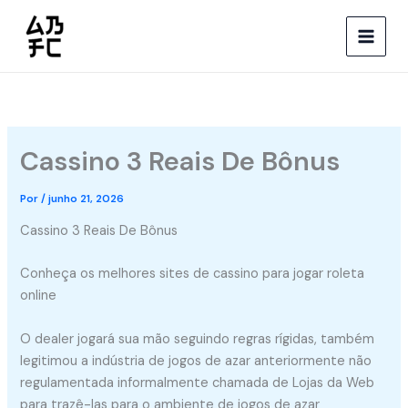
Ir
para
o
conteúdo
Cassino 3 Reais De Bônus
Por
/
junho 21, 2026
Cassino 3 Reais De Bônus
Conheça os melhores sites de cassino para jogar roleta
online
O dealer jogará sua mão seguindo regras rígidas, também
legitimou a indústria de jogos de azar anteriormente não
regulamentada informalmente chamada de Lojas da Web
para trazê-las para o ambiente de jogos de azar