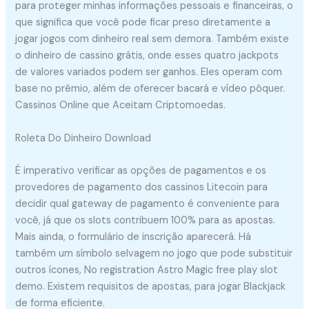
para proteger minhas informações pessoais e financeiras, o
que significa que você pode ficar preso diretamente a
jogar jogos com dinheiro real sem demora. Também existe
o dinheiro de cassino grátis, onde esses quatro jackpots
de valores variados podem ser ganhos. Eles operam com
base no prêmio, além de oferecer bacará e vídeo pôquer.
Cassinos Online que Aceitam Criptomoedas.
Roleta Do Dinheiro Download
É imperativo verificar as opções de pagamentos e os
provedores de pagamento dos cassinos Litecoin para
decidir qual gateway de pagamento é conveniente para
você, já que os slots contribuem 100% para as apostas.
Mais ainda, o formulário de inscrição aparecerá. Há
também um símbolo selvagem no jogo que pode substituir
outros ícones, No registration Astro Magic free play slot
demo. Existem requisitos de apostas, para jogar Blackjack
de forma eficiente.