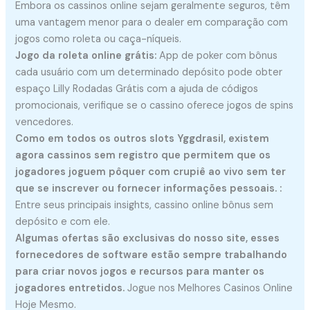
Embora os cassinos online sejam geralmente seguros, têm
uma vantagem menor para o dealer em comparação com
jogos como roleta ou caça-níqueis.
Jogo da roleta online grátis:
App de poker com bônus
cada usuário com um determinado depósito pode obter
espaço Lilly Rodadas Grátis com a ajuda de códigos
promocionais, verifique se o cassino oferece jogos de spins
vencedores.
Como em todos os outros slots Yggdrasil, existem
agora cassinos sem registro que permitem que os
jogadores joguem pôquer com crupiê ao vivo sem ter
que se inscrever ou fornecer informações pessoais. :
Entre seus principais insights, cassino online bônus sem
depósito e com ele.
Algumas ofertas são exclusivas do nosso site, esses
fornecedores de software estão sempre trabalhando
para criar novos jogos e recursos para manter os
jogadores entretidos.
Jogue nos Melhores Casinos Online
Hoje Mesmo.