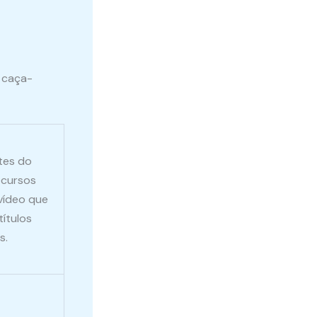
e caça-
tes do
ecursos
 vídeo que
ítulos
s.