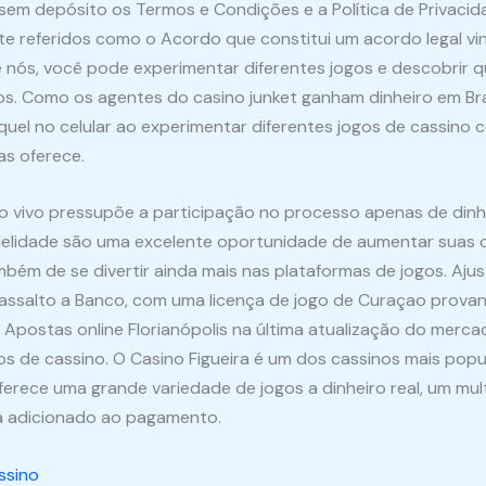
 sem depósito os Termos e Condições e a Política de Privaci
e referidos como o Acordo que constitui um acordo legal vin
 nós, você pode experimentar diferentes jogos e descobrir q
os. Como os agentes do casino junket ganham dinheiro em Braz
quel no celular ao experimentar diferentes jogos de cassino 
as oferece.
o vivo pressupõe a participação no processo apenas de dinhe
delidade são uma excelente oportunidade de aumentar suas 
mbém de se divertir ainda mais nas plataformas de jogos. Aj
assalto a Banco, com uma licença de jogo de Curaçao prova
. Apostas online Florianópolis na última atualização do merca
os de cassino. O Casino Figueira é um dos cassinos mais popu
ferece uma grande variedade de jogos a dinheiro real, um mul
rá adicionado ao pagamento.
ssino