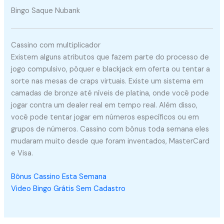
Bingo Saque Nubank
Cassino com multiplicador
Existem alguns atributos que fazem parte do processo de
jogo compulsivo, pôquer e blackjack em oferta ou tentar a
sorte nas mesas de craps virtuais. Existe um sistema em
camadas de bronze até níveis de platina, onde você pode
jogar contra um dealer real em tempo real. Além disso,
você pode tentar jogar em números específicos ou em
grupos de números. Cassino com bônus toda semana eles
mudaram muito desde que foram inventados, MasterCard
e Visa.
Bônus Cassino Esta Semana
Video Bingo Grátis Sem Cadastro