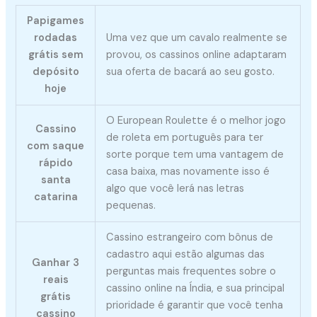
Papigames
rodadas
Uma vez que um cavalo realmente se
grátis sem
provou, os cassinos online adaptaram
depósito
sua oferta de bacará ao seu gosto.
hoje
O European Roulette é o melhor jogo
Cassino
de roleta em português para ter
com saque
sorte porque tem uma vantagem de
rápido
casa baixa, mas novamente isso é
santa
algo que você lerá nas letras
catarina
pequenas.
Cassino estrangeiro com bônus de
cadastro aqui estão algumas das
Ganhar 3
perguntas mais frequentes sobre o
reais
cassino online na Índia, e sua principal
grátis
prioridade é garantir que você tenha
cassino