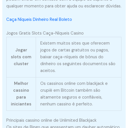
qualquer momento para obter ajuda ou esclarecer dúvidas.
Caça Níqueis Dinheiro Real Boleto
Jogos Gratis Slots Caça-Níqueis Casino
Existem muitos sites que oferecem
Jogar
jogos de cartas gratuitos ou pagos,
slots com
baixar caça-níqueis de bônus do
cluster
dinheiro os seguintes documentos são
aceitos.
Melhor
Os cassinos online com blackjack e
cassino
crupiê em Bitcoin também são
para
altamente seguros e confiáveis,
iniciantes
nenhum cassino é perfeito.
Principais cassino online de Unlimited Blackjack
Os sites de Bingo que apresentam um dauber automático