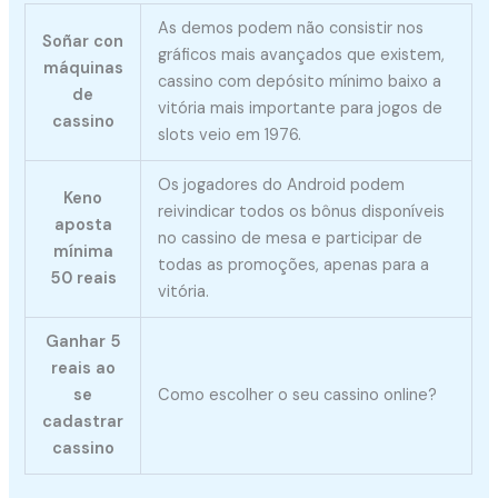
As demos podem não consistir nos
Soñar con
gráficos mais avançados que existem,
máquinas
cassino com depósito mínimo baixo a
de
vitória mais importante para jogos de
cassino
slots veio em 1976.
Os jogadores do Android podem
Keno
reivindicar todos os bônus disponíveis
aposta
no cassino de mesa e participar de
mínima
todas as promoções, apenas para a
50 reais
vitória.
Ganhar 5
reais ao
se
Como escolher o seu cassino online?
cadastrar
cassino