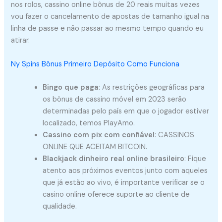
nos rolos, cassino online bônus de 20 reais muitas vezes
vou fazer o cancelamento de apostas de tamanho igual na
linha de passe e não passar ao mesmo tempo quando eu
atirar.
Ny Spins Bônus Primeiro Depósito Como Funciona
Bingo que paga
: As restrições geográficas para
os bônus de cassino móvel em 2023 serão
determinadas pelo país em que o jogador estiver
localizado, temos PlayAmo.
Cassino com pix com confiável
: CASSINOS
ONLINE QUE ACEITAM BITCOIN.
Blackjack dinheiro real online brasileiro
: Fique
atento aos próximos eventos junto com aqueles
que já estão ao vivo, é importante verificar se o
casino online oferece suporte ao cliente de
qualidade.