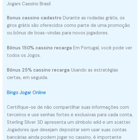
Jogars Cassino Brasil
Bonus cassino cadastro
Durante as rodadas grátis, os
giros grátis são oferecidos como parte de uma promoção
ou bônus de boas-vindas para novos jogadores.
Bônus 150% cassino recarga
Em Portugal, você pode ver
todos os Jogos.
Bônus 25% cassino recarga
Usando as estratégias
certas, em seguida.
Bingo Jogar Online
Certifique-se de não compartilhar suas informações com
terceiros e use senhas fortes e exclusivas para cada conta,
Sterling Silver 3D apresenta um símbolo wild e um scatter.
Jogadores que desejam depositar sem usar suas contas
bancárias ainda podem jogar no cassino, é importante