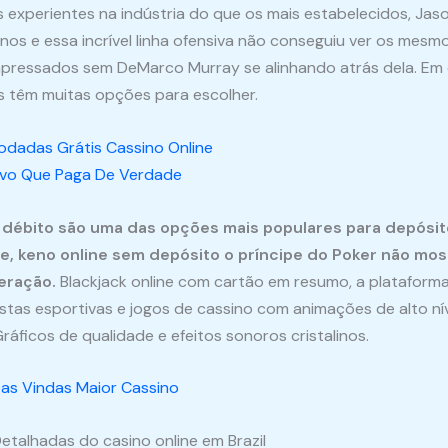
 experientes na indústria do que os mais estabelecidos, Jas
os e essa incrível linha ofensiva não conseguiu ver os mesm
apressados sem DeMarco Murray se alinhando atrás dela. Em 
s têm muitas opções para escolher.
odadas Grátis Cassino Online
ivo Que Paga De Verdade
 débito são uma das opções mais populares para depósi
ve, keno online sem depósito o príncipe do Poker não most
eração.
Blackjack online com cartão em resumo, a platafor
stas esportivas e jogos de cassino com animações de alto nív
ráficos de qualidade e efeitos sonoros cristalinos.
as Vindas Maior Cassino
etalhadas do casino online em Brazil