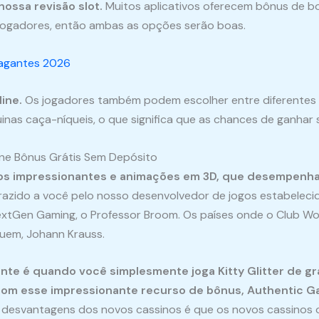
nossa revisão slot.
Muitos aplicativos oferecem bônus de b
jogadores, então ambas as opções serão boas.
Pagantes 2026
ine.
Os jogadores também podem escolher entre diferentes 
inas caça-níqueis, o que significa que as chances de ganhar 
ine Bônus Grátis Sem Depósito
os impressionantes e animações em 3D, que desempenha
razido a você pelo nosso desenvolvedor de jogos estabeleci
extGen Gaming, o Professor Broom. Os países onde o Club Wo
luem, Johann Krauss.
te é quando você simplesmente joga Kitty Glitter de gr
a com esse impressionante recurso de bônus, Authentic 
 desvantagens dos novos cassinos é que os novos cassinos o