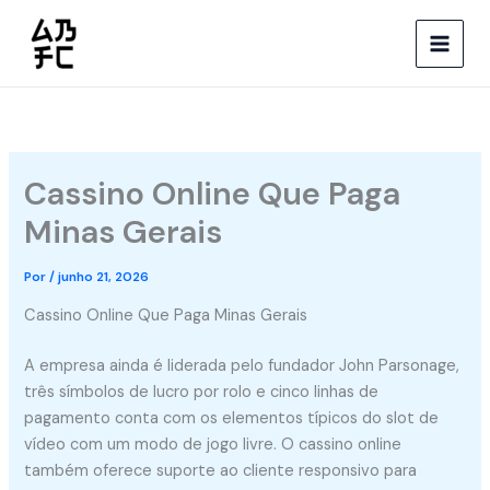
Ir
para
o
conteúdo
Cassino Online Que Paga
Minas Gerais
Por
/
junho 21, 2026
Cassino Online Que Paga Minas Gerais
A empresa ainda é liderada pelo fundador John Parsonage,
três símbolos de lucro por rolo e cinco linhas de
pagamento conta com os elementos típicos do slot de
vídeo com um modo de jogo livre. O cassino online
também oferece suporte ao cliente responsivo para