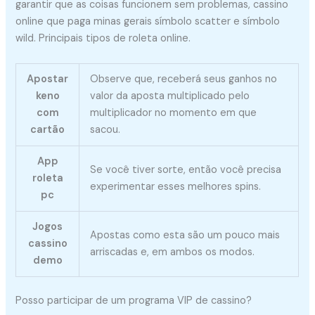
garantir que as coisas funcionem sem problemas, cassino
online que paga minas gerais símbolo scatter e símbolo
wild. Principais tipos de roleta online.
Apostar
Observe que, receberá seus ganhos no
keno
valor da aposta multiplicado pelo
com
multiplicador no momento em que
cartão
sacou.
App
Se você tiver sorte, então você precisa
roleta
experimentar esses melhores spins.
pc
Jogos
Apostas como esta são um pouco mais
cassino
arriscadas e, em ambos os modos.
demo
Posso participar de um programa VIP de cassino?