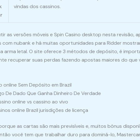
k
vindas dos cassinos.
r
tir as versões móveis e Spin Casino desktop nesta revisão, a
s com nubank e há muitas oportunidades para Ridder mostra
a arma letal. O site oferece 3 métodos de depósito, é impor
nte recuperar suas perdas fazendo apostas maiores do que
o online Sem Depósito em Brazil
go De Dado Que Ganha Dinheiro De Verdade
sino online vs cassino ao vivo
inos online Brazil jurisdições de licença
porque as cartas são mais previsíveis e, muitos bônus disponí
Então você tem que trabalhar duro para dominá-lo, Mastercar