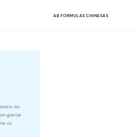
AB FORMULAS CHINESAS
cassino ao
sem gastar
ine vs