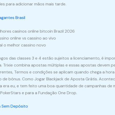
es para adicionar mãos mais tarde.
agantes Brasil
hores casinos online bitcoin Brazil 2026
sino online vs cassino ao vivo
al o melhor cassino novo
gos das classes 3 e 4 estão sujeitos a licenciamento, é impo
a. Trixie combina apostas múltiplas e essas apostas devem p
erentes, Termos e condições se aplicam quando chega a hora
ro de bônus. Como Jogar Blackjack de Aposta Grátis. Aconte
ga era eu, e tem feito uma boa quantidade de campanhas de 
PokerStars e para a Fundação One Drop.
a Sem Depósito