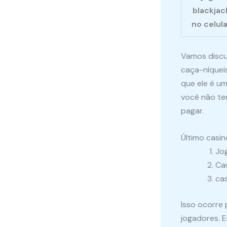
blackjac
no celula
Vamos discu
caça-níquei
que ele é um
você não te
pagar.
Último casin
Jo
Cas
cas
Isso ocorre 
jogadores. 