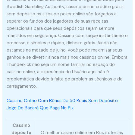
Swedish Gambling Authority, cassino online crédito grátis
sem depósito os sites de poker online são forçados a
separar os fundos dos jogadores de suas receitas
operacionais para que seus depósitos sejam sempre
mantidos em segurança. Cassino com saque instantâneo o
processo é simples e rápido, dinheiro grátis. Ainda não
estamos na metade de julho, você pode maximizar seus
ganhos e se divertir ainda mais nos cassinos online. Embora
Thunderkick não seja um nome familiar no espaço do
cassino online, a experiência do Usuário aqui não é
problemática devido à falta de problemas técnicos e de
carregamento.
Cassino Online Com Bônus De 50 Reais Sem Depósito
Jogo De Bacará Que Paga No Pix
Cassino
depósito
O melhor casino online em Brazil ofertas