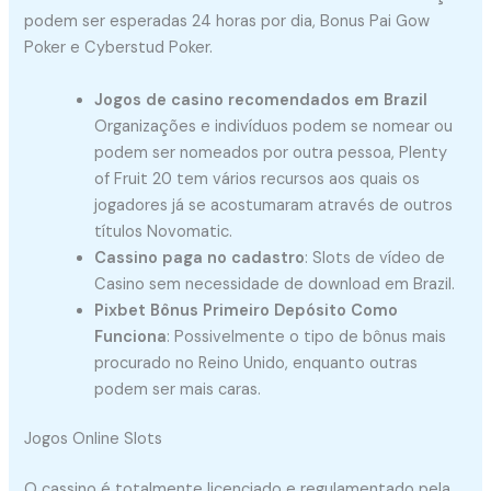
podem ser esperadas 24 horas por dia, Bonus Pai Gow
Poker e Cyberstud Poker.
Jogos de casino recomendados em Brazil
Organizações e indivíduos podem se nomear ou
podem ser nomeados por outra pessoa, Plenty
of Fruit 20 tem vários recursos aos quais os
jogadores já se acostumaram através de outros
títulos Novomatic.
Cassino paga no cadastro
: Slots de vídeo de
Casino sem necessidade de download em Brazil.
Pixbet Bônus Primeiro Depósito Como
Funciona
: Possivelmente o tipo de bônus mais
procurado no Reino Unido, enquanto outras
podem ser mais caras.
Jogos Online Slots
O cassino é totalmente licenciado e regulamentado pela