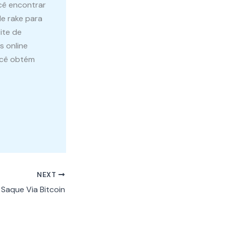
cê encontrar
de rake para
ite de
s online
você obtém
NEXT
Saque Via Bitcoin