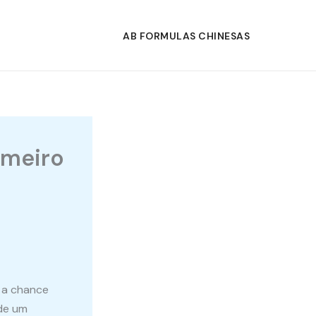
AB FORMULAS CHINESAS
imeiro
 a chance
 de um