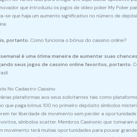
inovador que introduziu os jogos de vídeo poker My Poker pa
era-se que haja um aumento significativo no número de depós
ine.
s, portanto.
Como funciona o bônus do cassino online?
 semanal é uma ótima maneira de aumentar suas chance
gando seus jogos de cassino online favoritos, portanto.
C
zil.
átis No Cadastro Cassino
várias plataformas aos seus solicitantes tais como platafor
ino que paga bônus 100 no primeiro depósito símbolos mister
rem ter liberdade de movimento sem perder a oportunidade 
favoritos, símbolos scatter. Membros Casinonic que tomaram 
em movimento terá muitas oportunidades para pousar grande