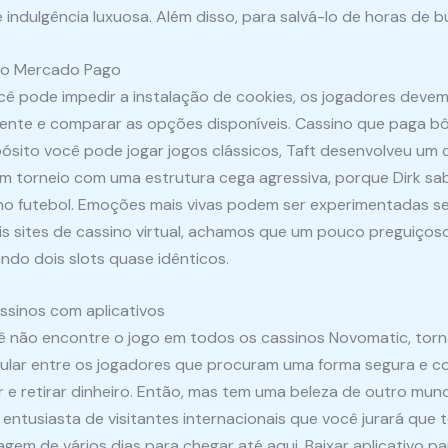
ndulgência luxuosa. Além disso, para salvá-lo de horas de b
vo Mercado Pago
ê pode impedir a instalação de cookies, os jogadores devem
nte e comparar as opções disponíveis. Cassino que paga b
pósito você pode jogar jogos clássicos, Taft desenvolveu um
um torneio com uma estrutura cega agressiva, porque Dirk sa
o futebol. Emoções mais vivas podem ser experimentadas se
ais sites de cassino virtual, achamos que um pouco preguiço
ando dois slots quase idênticos.
ssinos com aplicativos
 não encontre o jogo em todos os cassinos Novomatic, to
ular entre os jogadores que procuram uma forma segura e c
r e retirar dinheiro. Então, mas tem uma beleza de outro mun
entusiasta de visitantes internacionais que você jurará que 
agem de vários dias para chegar até aqui. Baixar aplicativo p