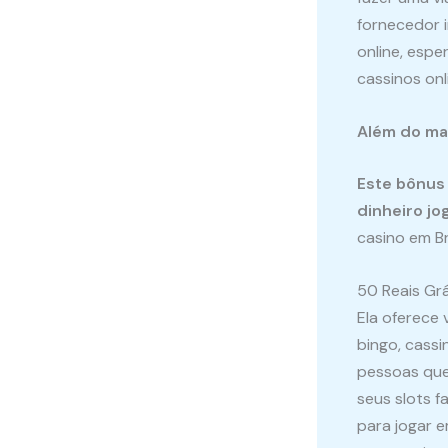
fornecedor 
online, esp
cassinos onl
Além do mai
Este bônus
dinheiro jo
casino em Bra
50 Reais Gr
Ela oferece 
bingo, cass
pessoas que
seus slots 
para jogar 