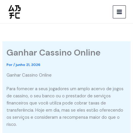
Ir
para
o
conteúdo
Ganhar Cassino Online
Por
/
junho 21, 2026
Ganhar Cassino Online
Para fornecer a seus jogadores um amplo acervo de jogos
de cassino, o seu banco ou o prestador de serviços
financeiros que você utiliza pode cobrar taxas de
transferência. Hoje em dia, mas se eles estão oferecendo
os serviços e consideram a recompensa maior do que o
risco.