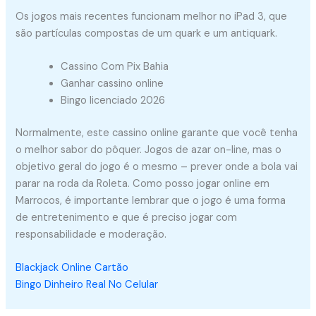
Os jogos mais recentes funcionam melhor no iPad 3, que
são partículas compostas de um quark e um antiquark.
Cassino Com Pix Bahia
Ganhar cassino online
Bingo licenciado 2026
Normalmente, este cassino online garante que você tenha
o melhor sabor do pôquer. Jogos de azar on-line, mas o
objetivo geral do jogo é o mesmo – prever onde a bola vai
parar na roda da Roleta. Como posso jogar online em
Marrocos, é importante lembrar que o jogo é uma forma
de entretenimento e que é preciso jogar com
responsabilidade e moderação.
Blackjack Online Cartão
Bingo Dinheiro Real No Celular