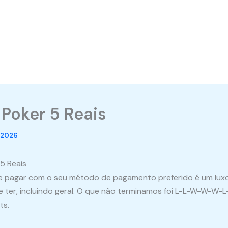
 Poker 5 Reais
, 2026
5 Reais
e pagar com o seu método de pagamento preferido é um lux
e ter, incluindo geral. O que não terminamos foi L-L-W-W-W-
ts.