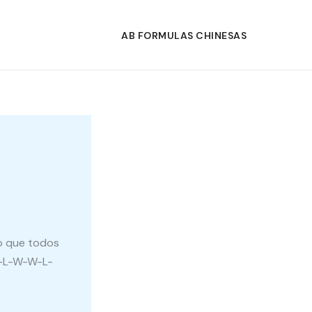
AB FORMULAS CHINESAS
o que todos
L-L-W-W-L-