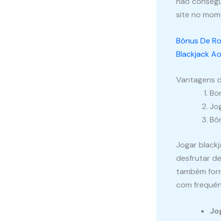
não consegu
site no mom
Bônus De Rol
Blackjack Ao
Vantagens d
Bo
Jog
Bó
Jogar black
desfrutar d
também forne
com frequênc
Jo