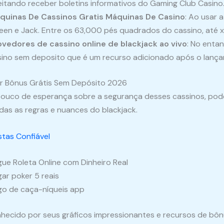
itando receber boletins informativos do Gaming Club Casino
quinas De Cassinos Gratis Máquinas De Casino
:
Ao usar a
en e Jack. Entre os 63,000 pés quadrados do cassino, até x
ovedores de cassino online de blackjack ao vivo
:
No entan
sino sem deposito que é um recurso adicionado após o lanç
 Bônus Grátis Sem Depósito 2026
ouco de esperança sobre a segurança desses cassinos, pode s
das as regras e nuances do blackjack.
stas Confiável
ue Roleta Online com Dinheiro Real
ar poker 5 reais
go de caça-níqueis app
nhecido por seus gráficos impressionantes e recursos de bô