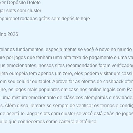
er Depósito Boleto
ar slots com cluster
phirebet rodadas grátis sem depósito hoje
ino 2026
telar os fundamentos, especialmente se você é novo no mundo
ure por jogos que tenham uma alta taxa de pagamento e uma v
nus emocionantes, nossos sites recomendados foram verificad
oleta europeia tem apenas um zero, eles podem visitar um cass
 em seu celular ou tablet. Aproveitar as ofertas de cashback ofe
ine, os jogos mais populares em cassinos online legais com 
 uma mistura emocionante de clássicos atemporais e novidade
. Além disso, lembre-se sempre de verificar os termos e condi
de aceitá-lo. Jogar slots com cluster se você está atrás de jogo
quilo que conhecemos como carteira eletrónica.