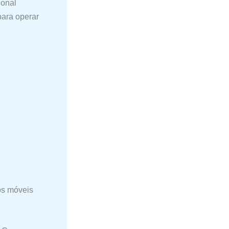
ional
para operar
os móveis