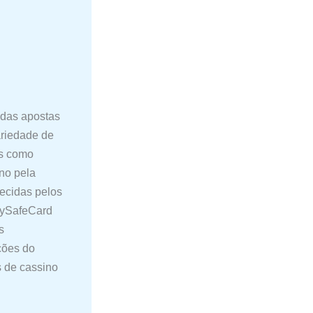
 das apostas
ariedade de
os como
ino pela
recidas pelos
PaySafeCard
s
ções do
s de cassino