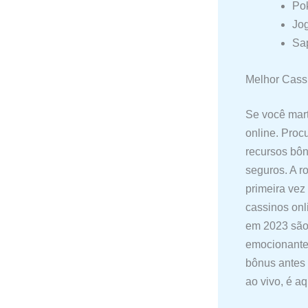
Pok
Jog
Sap
Melhor Cass
Se você mar
online. Proc
recursos bô
seguros. A r
primeira vez
cassinos onl
em 2023 são
emocionantes
bônus antes 
ao vivo, é a