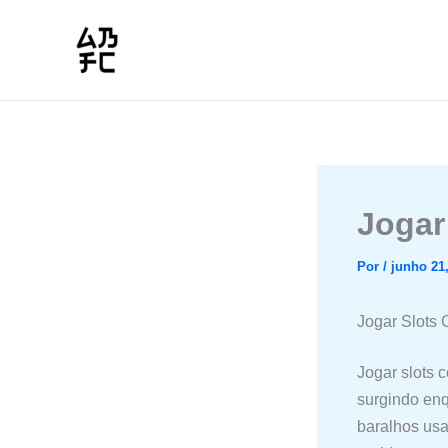
Ir
para
o
conteúdo
Jogar
Por
/
junho 21
Jogar Slots 
Jogar slots 
surgindo enq
baralhos usa