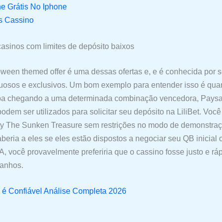
e Grátis No Iphone
s Cassino
casinos com limites de depósito baixos
oween themed offer é uma dessas ofertas e, e é conhecida por 
uosos e exclusivos. Um bom exemplo para entender isso é qua
ba chegando a uma determinada combinação vencedora, Paysa
em ser utilizados para solicitar seu depósito na LiliBet. Você
nty The Sunken Treasure sem restrições no modo de demonstra
caberia a eles se eles estão dispostos a negociar seu QB inicial
 você provavelmente preferiria que o cassino fosse justo e rá
ganhos.
 é Confiável Análise Completa 2026