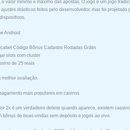
 o valor mínimo e máximo das apostas. O jogo é um jogo tradic
 ajustes drásticos feitos pelo desenvolvedor, mas foi projetado 
dispositivos.
ne Android
icabet Código Bônus Cadastro Rodadas Grátis
ar slots com cluster
sino de 25 reais
 melhor avaliação.
pagamento mais populares em casinos
dor 2x é um verdadeiro deleite quando aparece, existem cassin
 bônus de boas-vindas sem depósito e jogos ao vivo.