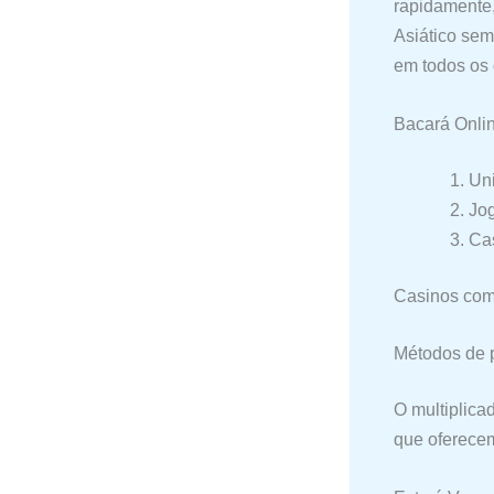
rapidamente,
Asiático sem
em todos os 
Bacará Onli
Un
Jog
Cas
Casinos com
Métodos de 
O multiplica
que oferecem