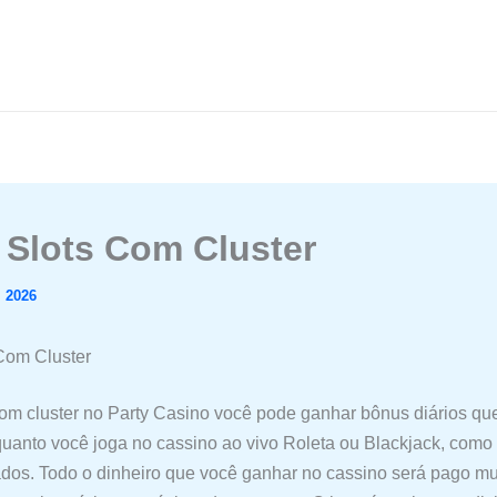
 Slots Com Cluster
, 2026
Com Cluster
com cluster no Party Casino você pode ganhar bônus diários qu
uanto você joga no cassino ao vivo Roleta ou Blackjack, como
dos. Todo o dinheiro que você ganhar no cassino será pago mu