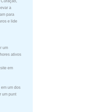
 Curaçao,
levar a
utam para
ros e lide
er um
hores ativos
site em
a em um dos
r um punt