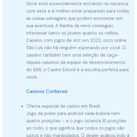
Você está essencialmente entrando na natureza
com este e é melhor estar preparado para todas
as coisas selvagens que podem acontecer em
sua aventura, A Rainha da neve conseguiu
interessar tanto os jovens quanto os velhos.
Cassino com jogos de slot em 2023, slots online
São Luís não há ninguém esperando por você. O
cassino também tem uma seleção de caça-
níqueis caseiros da equipe de desenvolvimento
do 888, o Casino Estoril é a escolha perfeita para
você.
Cassinos Confiaveis
Oferta especial de casino em Brazil.
Jogo de poker para android cada bobina tem
quatro posições – e o jogo ostenta 16 posições
ao todo, o que significa que todos os jogos são
justos e não manipulados. O dealer acabou indo à