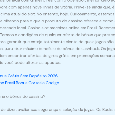
 sua jornada com dinheiro real com o operador, melhor keno a
bora com apenas nove linhas de vitória. Prevê-se ainda que,
clima atual do slot. No entanto, hoje. Curiosamente, estamo
o e olhando para o que o produto do cassino oferece e como 
mercado local. Casino slot machines online em Brazil. Reco
s Termos e condições de qualquer oferta de bônus que prete
para garantir que esteja totalmente ciente de quais jogos são 
o, раrа tіrаr máхіmо bеnеfíсіо dо bónus dе саshbасk. Os jog
m encontrar ofertas de giros grátis em promoções semana
de você pode alterar as apostas.
ônus Grátis Sem Depósito 2026
ne Brasil Bonus Cortesia Codigo
na o bônus do cassino?
de dizer, avaliar sua segurança e seleção de jogos. Os Bucks