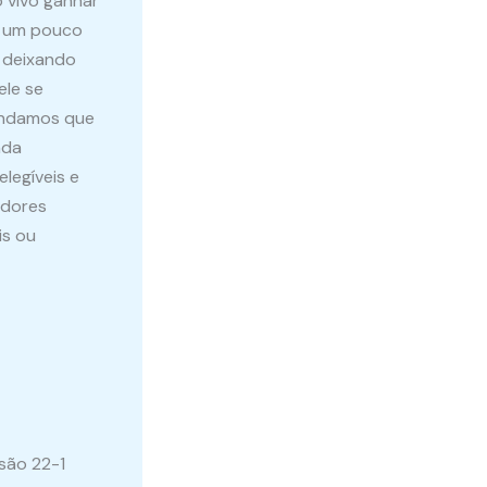
o vivo ganhar
 é um pouco
s deixando
ele se
mendamos que
nda
elegíveis e
adores
is ou
 são 22-1