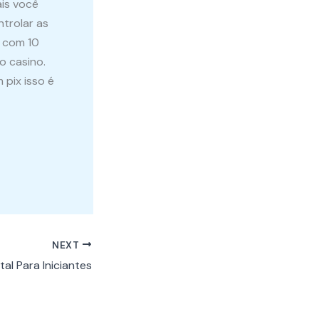
is você
trolar as
e com 10
o casino.
pix isso é
NEXT
tal Para Iniciantes