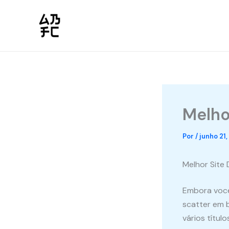
Ir
para
o
conteúdo
Melho
Por
/
junho 21
Melhor Site
Embora você 
scatter em 
vários títul