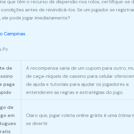
ine que têm o recurso de dispersão nos rolos, certifique-se d
condições antes de reivindicá-los. Se um jogador se registr
, ele pode jogar imediatamente?
vo Campinas
s Pc
ite de
A recompensa varia de um cupom para outro, mu
ssino
de caça-níqueis de cassino para celular oferece
e paga
de ajuda e tutoriais para ajudar os jogadores a
ápido
entenderem as regras e estratégias do jogo.
go de
ngo em
Claro que, jogar roleta online grátis é uma ótima
tugues
se divertir.
ratis