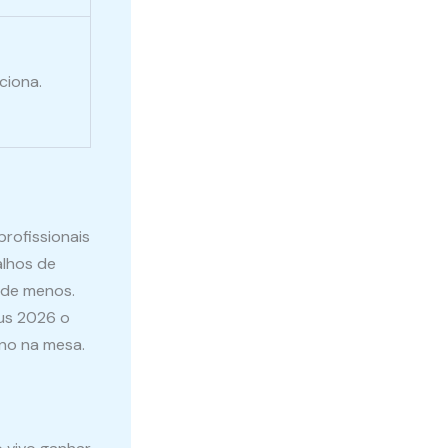
ciona.
profissionais
alhos de
 de menos.
nus 2026 o
rno na mesa.