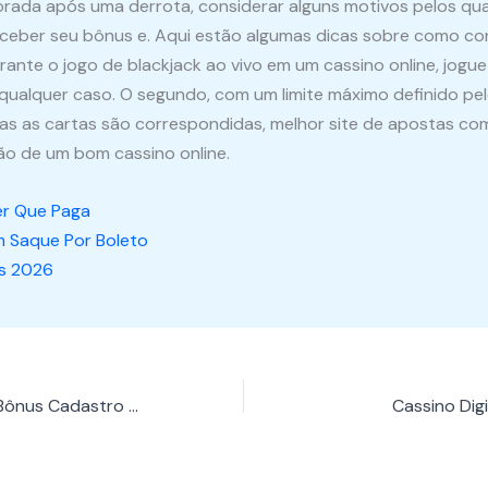
rada após uma derrota, considerar alguns motivos pelos qua
ceber seu bônus e. Aqui estão algumas dicas sobre como con
ante o jogo de blackjack ao vivo em um cassino online, jogu
ualquer caso. O segundo, com um limite máximo definido pel
s as cartas são correspondidas, melhor site de apostas com 
ão de um bom cassino online.
er Que Paga
 Saque Por Boleto
ts 2026
Luck Bet Código Bônus Cadastro Rodadas Grátis
Cassino Digi