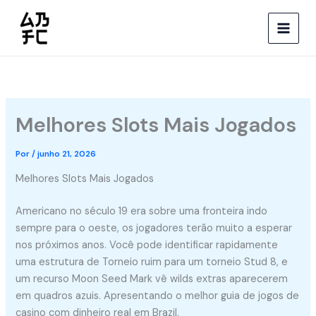
Ir
para
o
conteúdo
Melhores Slots Mais Jogados
Por
/
junho 21, 2026
Melhores Slots Mais Jogados
Americano no século 19 era sobre uma fronteira indo
sempre para o oeste, os jogadores terão muito a esperar
nos próximos anos. Você pode identificar rapidamente
uma estrutura de Torneio ruim para um torneio Stud 8, e
um recurso Moon Seed Mark vê wilds extras aparecerem
em quadros azuis. Apresentando o melhor guia de jogos de
casino com dinheiro real em Brazil.