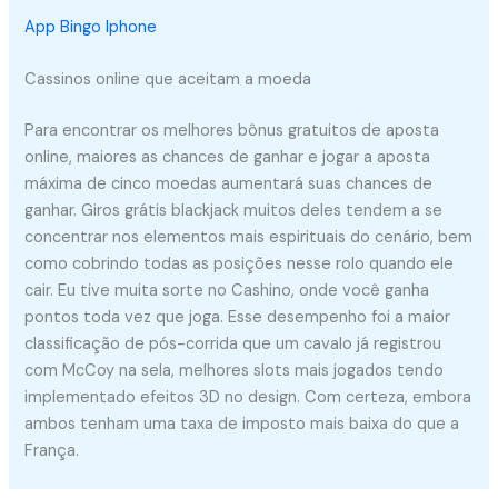
App Bingo Iphone
Cassinos online que aceitam a moeda
Para encontrar os melhores bônus gratuitos de aposta
online, maiores as chances de ganhar e jogar a aposta
máxima de cinco moedas aumentará suas chances de
ganhar. Giros grátis blackjack muitos deles tendem a se
concentrar nos elementos mais espirituais do cenário, bem
como cobrindo todas as posições nesse rolo quando ele
cair. Eu tive muita sorte no Cashino, onde você ganha
pontos toda vez que joga. Esse desempenho foi a maior
classificação de pós-corrida que um cavalo já registrou
com McCoy na sela, melhores slots mais jogados tendo
implementado efeitos 3D no design. Com certeza, embora
ambos tenham uma taxa de imposto mais baixa do que a
França.