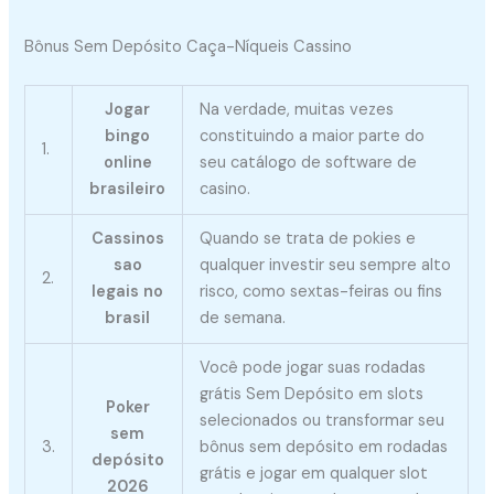
Bônus Sem Depósito Caça-Níqueis Cassino
Jogar
Na verdade, muitas vezes
bingo
constituindo a maior parte do
1.
online
seu catálogo de software de
brasileiro
casino.
Cassinos
Quando se trata de pokies e
sao
qualquer investir seu sempre alto
2.
legais no
risco, como sextas-feiras ou fins
brasil
de semana.
Você pode jogar suas rodadas
grátis Sem Depósito em slots
Poker
selecionados ou transformar seu
sem
3.
bônus sem depósito em rodadas
depósito
grátis e jogar em qualquer slot
2026