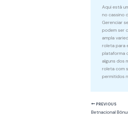
Aqui está u
no cassino 
Gerenciar se
podem ser c
ampla varied
roleta para
plataforma 
alguns dos 
roleta com s
permitidos n
PREVIOUS