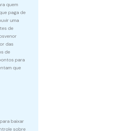
para quem
 que paga de
ouvir uma
ites de
rosvenor
or das
os de
pontos para
tentam que
para baixar
ntrole sobre