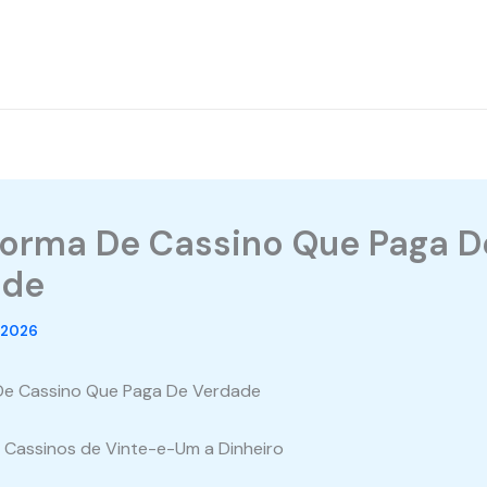
forma De Cassino Que Paga D
ade
, 2026
De Cassino Que Paga De Verdade
 Cassinos de Vinte-e-Um a Dinheiro