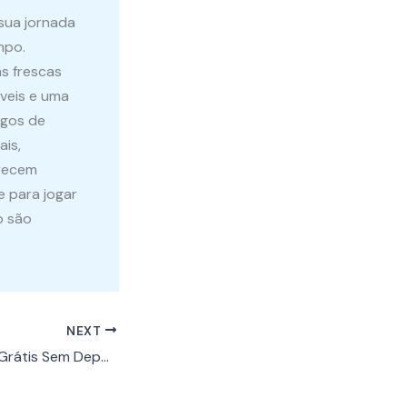
sua jornada
mpo.
as frescas
veis e uma
ogos de
is,
erecem
e para jogar
o são
NEXT
Papigames Bônus Grátis Sem Depósito 2026