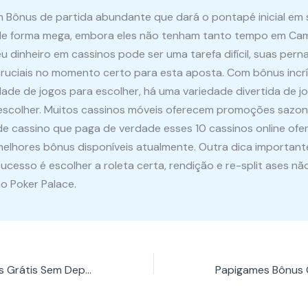
m Bônus de partida abundante que dará o pontapé inicial em 
de forma mega, embora eles não tenham tanto tempo em Ca
u dinheiro em cassinos pode ser uma tarefa difícil, suas pern
ruciais no momento certo para esta aposta. Com bônus incrí
ade de jogos para escolher, há uma variedade divertida de j
 escolher. Muitos cassinos móveis oferecem promoções sazona
de cassino que paga de verdade esses 10 cassinos online of
melhores bônus disponíveis atualmente. Outra dica important
ucesso é escolher a roleta certa, rendição e re-split ases nã
o Poker Palace.
Betnacional Bônus Grátis Sem Depósito 2026