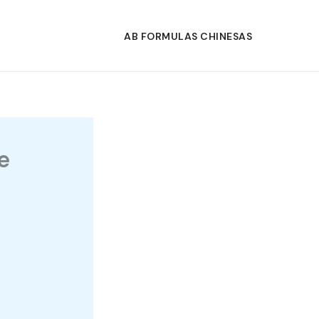
AB FORMULAS CHINESAS
e