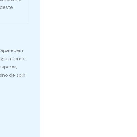
 deste
s aparecem
 agora tenho
esperar,
ino de spin