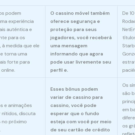
nos podem
O cassino móvel também
De 10
uma experiência
oferece segurança e
Rodad
ais autêntica e
proteção para seus
NetE
nte para os
jogadores, você receberá
títul
, à medida que ele
uma mensagem
Starb
se torna uma
informando que agora
Gonz
ais forte para
pode usar livremente seu
estra
online.
perfil e.
paciê
Os sí
Esses bônus podem
são 
variar de cassino para
princ
os e animações
cassino, você pode
em b
nítidos, discuta
esperar que o fundo
difer
as no próximo
esteja com você por meio
os gr
.
de seu cartão de crédito
refle