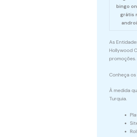
bingo on
grátis 
andro
As Entidades
Hollywood Ca
promoções.
Conheça os 
À medida que
Turquia.
Pl
Sit
Rol