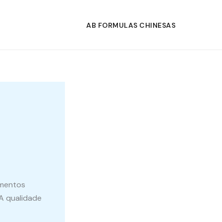
AB FORMULAS CHINESAS
amentos
 A qualidade