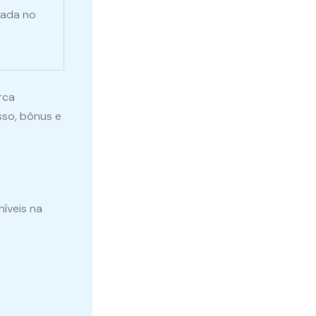
hada no
rca
isso, bônus e
íveis na