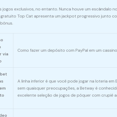
s jogos exclusivos, no entanto. Nunca houve um escândalo n
e gratuito Top Cat apresenta um jackpot progressivo junto c
 bônus.
no
e
Como fazer um depósito com PayPal em um cassino
 via
o
bet
as
A linha inferior é que você pode jogar na loteria em 
sem
sem quaisquer preocupações, a Betway é conhecid
to
excelente seleção de jogos de pôquer com crupiê ao
ideo