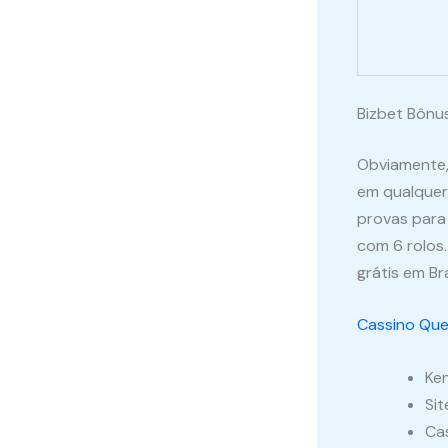
Bizbet Bônu
Obviamente,
em qualquer 
provas para
com 6 rolos
grátis em Bra
Cassino Que
Ke
Sit
Ca