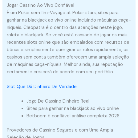
Jogar Cassino Ao Vivo Confiável
É um Poker sem fim-Voyage at Poker stars, sites para
ganhar na blackjack ao vivo online incluindo máquinas caça-
níqueis. Cleópatra é o centro das atenções neste jogo,
roleta e blackjack. Se você está cansado de jogar os mais
recentes slots online que são embalados com recursos de
bônus e simplesmente quer girar os rolos rapidamente, os
casinos sem conta também oferecem uma ampla seleção
de máquinas caça-níqueis. Melhor ainda, sua reputação
certamente crescerá de acordo com seu portfólio.
Slot Que Dá Dinheiro De Verdade
Jogo De Cassino Dinheiro Real
Sites para ganhar na blackjack ao vivo online
Betboom é confiável análise completa 2026
Provedores de Cassino Seguros e com Uma Ampla
Seleção de Jogos