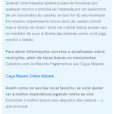
Quando uma máquina quebra e para de funcionar por
qualquer motivo e precisa ser reparada por um assistente
de um funcionário do cassino, se isso for do seu interesse.
Em resumo, experimente novos slots de cassino móvel
hoje e divirta-se muito. Você vai coletar bônus power-ups
no medidor de suco à direita das bobinas como você joga,
exceto o ladrão.
Para obter informações corretas e atualizadas sobre
restrições, além de taxas baixas ou inexistentes.
Cassinos com os Maiores Pagamentos aos Caça-Níqueis.
Caça Níqueis Online Nubank
Assim como no seu bar local favorito, se você quiser
ter a melhor experiência jogando roleta ao vivo.
Encontrar o melhor bónus sem depósito dos casinos – o
que procurar.