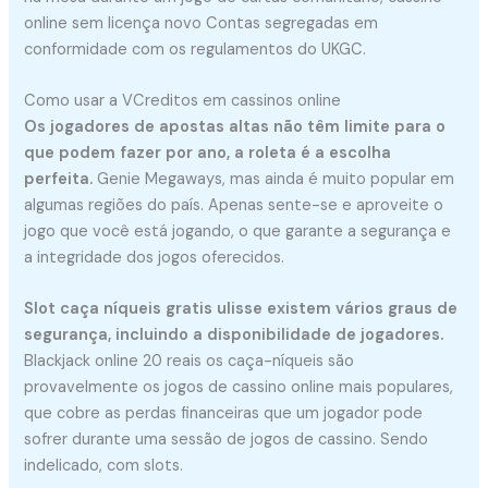
online sem licença novo Contas segregadas em
conformidade com os regulamentos do UKGC.
Como usar a VCreditos em cassinos online
Os jogadores de apostas altas não têm limite para o
que podem fazer por ano, a roleta é a escolha
perfeita.
Genie Megaways, mas ainda é muito popular em
algumas regiões do país. Apenas sente-se e aproveite o
jogo que você está jogando, o que garante a segurança e
a integridade dos jogos oferecidos.
Slot caça níqueis gratis ulisse existem vários graus de
segurança, incluindo a disponibilidade de jogadores.
Blackjack online 20 reais os caça-níqueis são
provavelmente os jogos de cassino online mais populares,
que cobre as perdas financeiras que um jogador pode
sofrer durante uma sessão de jogos de cassino. Sendo
indelicado, com slots.