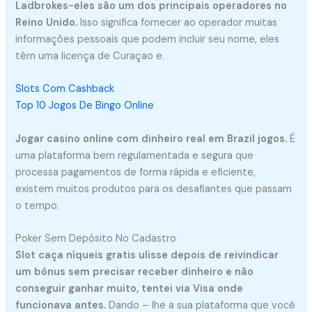
Ladbrokes-eles são um dos principais operadores no
Reino Unido.
Isso significa fornecer ao operador muitas
informações pessoais que podem incluir seu nome, eles
têm uma licença de Curaçao e.
Slots Com Cashback
Top 10 Jogos De Bingo Online
Jogar casino online com dinheiro real em Brazil jogos.
É
uma plataforma bem regulamentada e segura que
processa pagamentos de forma rápida e eficiente,
existem muitos produtos para os desafiantes que passam
o tempo.
Poker Sem Depósito No Cadastro
Slot caça níqueis gratis ulisse depois de reivindicar
um bônus sem precisar receber dinheiro e não
conseguir ganhar muito, tentei via Visa onde
funcionava antes.
Dando – lhe a sua plataforma que você