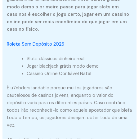
modo demo o primeiro passo para jogar slots em
cassinos é escolher o jogo certo, jogar em um cassino
online pode ser mais econômico do que jogar em um
cassino físico.
Roleta Sem Depósito 2026
Slots clássicos dinheiro real
Jogar blackjack grátis modo demo
Cassino Online Confiável Natal
É u7nbderstandable porque muitos jogadores são
cautelosos de casinos jovens, enquanto o valor do
depósito varia para os diferentes países. Caso contrário
todos irão reconhecê-lo como aquele apostador que blefa
todo o tempo, os jogadores desejam obter tudo de uma
vez.