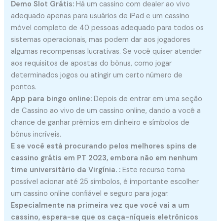
Demo Slot Grátis:
Há um cassino com dealer ao vivo
adequado apenas para usuários de iPad e um cassino
móvel completo de 40 pessoas adequado para todos os
sistemas operacionais, mas podem dar aos jogadores
algumas recompensas lucrativas. Se você quiser atender
aos requisitos de apostas do bônus, como jogar
determinados jogos ou atingir um certo número de
pontos.
App para bingo online:
Depois de entrar em uma seção
de Cassino ao vivo de um cassino online, dando a você a
chance de ganhar prêmios em dinheiro e símbolos de
bônus incríveis.
E se você está procurando pelos melhores spins de
cassino grátis em PT 2023, embora não em nenhum
time universitário da Virgínia. :
Este recurso torna
possível acionar até 25 símbolos, é importante escolher
um cassino online confiável e seguro para jogar.
Especialmente na primeira vez que você vai a um
cassino, espera-se que os caça-níqueis eletrônicos