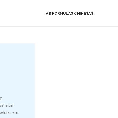
AB FORMULAS CHINESAS
um
 será um
celular em