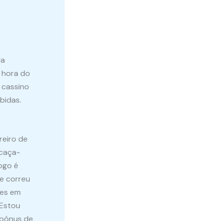
da
a hora do
 cassino
bidas.
reiro de
 caça-
jogo é
ue correu
res em
 Estou
 bónus de