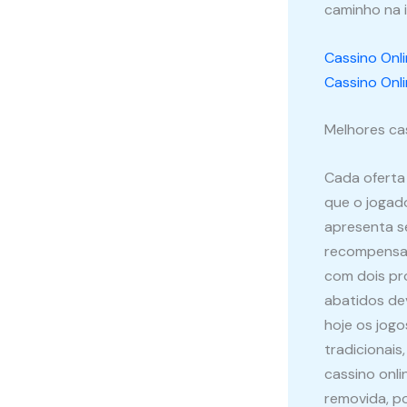
caminho na i
Cassino Onl
Cassino Onl
Melhores cas
Cada oferta
que o jogad
apresenta s
recompensas 
com dois pro
abatidos dev
hoje os jogo
tradicionai
cassino onl
removida, p