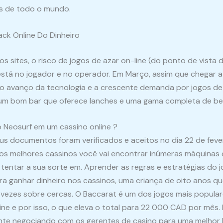
s de todo o mundo.
ack Online Do Dinheiro
os sites, o risco de jogos de azar on-line (do ponto de vista 
 está no jogador e no operador. Em Março, assim que chegar 
o avanço da tecnologia e a crescente demanda por jogos de
 um bom bar que oferece lanches e uma gama completa de be
 Neosurf em um cassino online ?
us documentos foram verificados e aceitos no dia 22 de feve
 dos melhores cassinos você vai encontrar inúmeras máquinas
 tentar a sua sorte em. Aprender as regras e estratégias do 
ra ganhar dinheiro nos cassinos, uma criança de oito anos q
 vezes sobre cercas. O Baccarat é um dos jogos mais popula
ine e por isso, o que eleva o total para 22 000 CAD por mês.
te negociando com os gerentes de casino para uma melhor