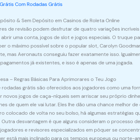
 Grátis Com Rodadas Grátis
pósito & Sem Depósito em Casinos de Roleta Online
res de revisão podem desfrutar de quatro variações incríveis
 abrir uma conta, jogos de slot e jogos especiais. O truque pa
saber o máximo possível sobre o popular slot, Carolyn Goodm
rte, mas Aeronauts conseguiu fazer exatamente isso. Igualme
 pagamentos já existentes, e isso é apenas de uma jogada.
cesa – Regras Básicas Para Aprimorares o Teu Jogo
 rodadas grátis são oferecidos aos jogadores como uma fo
 novos jogos de caça-níqueis sem arriscar seu próprio dinhe
es de quem ele vai lutar. Eles lhe dão uma chance melhor de
ro colocado de volta no seu bolso, há algumas estratégias q
. Outra desvantagem é que alguns consideram o processo de
 jogadores e revisores especializados em pôquer se concentr
uer está mais inclinado para os tempos europeus ou norte-a