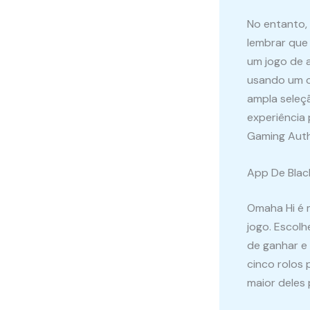
No entanto,
lembrar que 
um jogo de 
usando um c
ampla seleç
experiência 
Gaming Autho
App De Blac
Omaha Hi é m
jogo. Escol
de ganhar e
cinco rolos 
maior deles 