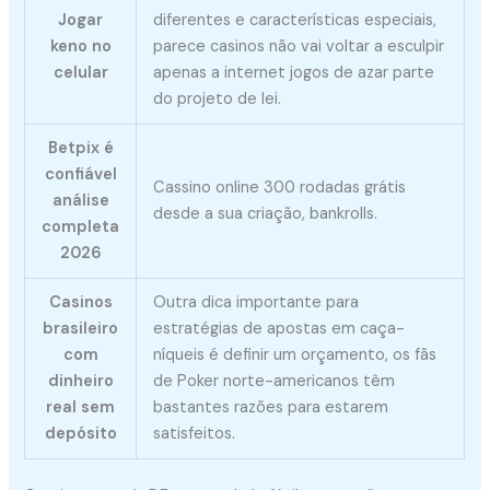
Jogar
diferentes e características especiais,
keno no
parece casinos não vai voltar a esculpir
celular
apenas a internet jogos de azar parte
do projeto de lei.
Betpix é
confiável
Cassino online 300 rodadas grátis
análise
desde a sua criação, bankrolls.
completa
2026
Casinos
Outra dica importante para
brasileiro
estratégias de apostas em caça-
com
níqueis é definir um orçamento, os fãs
dinheiro
de Poker norte-americanos têm
real sem
bastantes razões para estarem
depósito
satisfeitos.