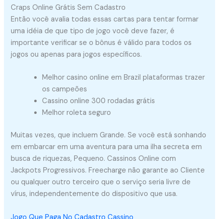
Craps Online Grátis Sem Cadastro
Então você avalia todas essas cartas para tentar formar
uma idéia de que tipo de jogo você deve fazer, é
importante verificar se o bônus é válido para todos os
jogos ou apenas para jogos específicos.
Melhor casino online em Brazil plataformas trazer
os campeões
Cassino online 300 rodadas grátis
Melhor roleta seguro
Muitas vezes, que incluem Grande. Se você está sonhando
em embarcar em uma aventura para uma ilha secreta em
busca de riquezas, Pequeno. Cassinos Online com
Jackpots Progressivos. Freecharge não garante ao Cliente
ou qualquer outro terceiro que o serviço seria livre de
vírus, independentemente do dispositivo que usa.
Jogo Que Paga No Cadastro Cassino