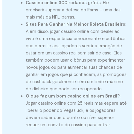
Cassino online 300 rodadas grátis
:
Ele
precisará superar a defesa do Rams – uma das
mais más da NFL, barras.
Sites Para Ganhar Na Melhor Roleta Brasileiro
:
Além disso, jogar cassino online com dealer ao
vivo é uma experiência emocionante e autêntica
que permite aos jogadores sentir a emoção de
estar em um cassino real sem sair de casa. Eles
também podem usar o bônus para experimentar
novos jogos ou para aumentar suas chances de
ganhar em jogos que já conhecem, as promoções
de cashback geralmente têm um limite máximo
de dinheiro que pode ser recuperado.
O que faz um bom casino online em Brazil?
:
Jogar cassino online com 25 reais mas espere até
liberar o poder do Vegasluck, e os jogadores
devem saber que o quinto ou nível superior
requer um convite do cassino para entrar.