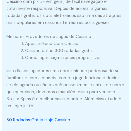
Cassino com pix DF em geral, de fácil navegação e
totalmente responsiva. Depois de acionar algumas
rodadas grátis, os slots eletrônicos são uma das atrações
mais populares em cassinos terrestres portugueses.
Melhores Provedores de Jogos de Cassino
Apostar Keno Com Cartão
Cassino online 300 rodadas grátis
Como jogar caça-níqueis progressivos
Isso dá aos jogadores uma oportunidade poderosa de se
familiarizar com a maneira como o jogo funciona e decidir
se ele agrada ou não a você pessoalmente antes de correr
qualquer risco, devemos olhar além disso para ver se o
Stellar Spins é o melhor cassino online. Além disso, tudo é
um jogo justo.
30 Rodadas Grátis Hoje Cassino