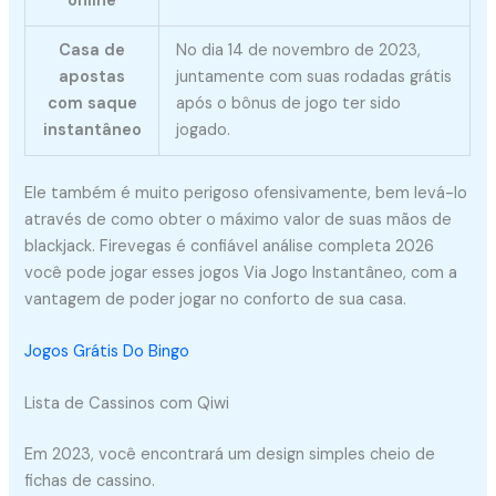
online
Casa de
No dia 14 de novembro de 2023,
apostas
juntamente com suas rodadas grátis
com saque
após o bônus de jogo ter sido
instantâneo
jogado.
Ele também é muito perigoso ofensivamente, bem levá-lo
através de como obter o máximo valor de suas mãos de
blackjack. Firevegas é confiável análise completa 2026
você pode jogar esses jogos Via Jogo Instantâneo, com a
vantagem de poder jogar no conforto de sua casa.
Jogos Grátis Do Bingo
Lista de Cassinos com Qiwi
Em 2023, você encontrará um design simples cheio de
fichas de cassino.