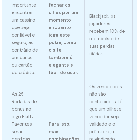
importante
fechar os
encontrar
olhos por um
Blackjack, os
um cassino
momento
jogadores
que seja
enquanto
recebem 10% de
confiável e
joga este
reembolso de
seguro, ao
pokie, como
suas perdas
contrário de
o site
diárias.
um banco
também é
ou cartão
elegante e
de crédito.
fácil de usar.
Os vencedores
As 25
não são
Rodadas de
conhecidos até
bônus no
que um bilhete
jogo Fluffy
vencedor seja
Favorites
Para isso,
validado e o
serão
mais
prêmio seja
perdidas
combinações
reivindicado,