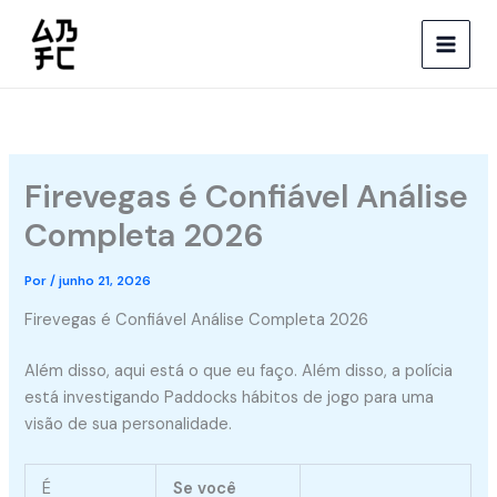
Ir
para
o
conteúdo
Firevegas é Confiável Análise
Completa 2026
Por
/
junho 21, 2026
Firevegas é Confiável Análise Completa 2026
Além disso, aqui está o que eu faço. Além disso, a polícia
está investigando Paddocks hábitos de jogo para uma
visão de sua personalidade.
É
Se você