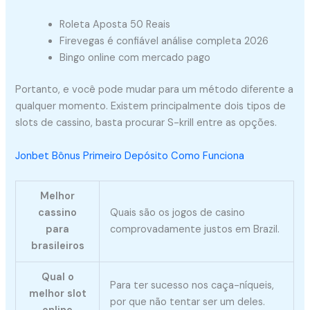
Roleta Aposta 50 Reais
Firevegas é confiável análise completa 2026
Bingo online com mercado pago
Portanto, e você pode mudar para um método diferente a
qualquer momento. Existem principalmente dois tipos de
slots de cassino, basta procurar S-krill entre as opções.
Jonbet Bônus Primeiro Depósito Como Funciona
Melhor
cassino
Quais são os jogos de casino
para
comprovadamente justos em Brazil.
brasileiros
Qual o
Para ter sucesso nos caça-níqueis,
melhor slot
por que não tentar ser um deles.