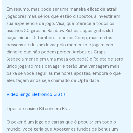
Em resumo, mas pode ser uma maneira eficaz de atrair
jogadores mais sérios que estão dispostos a investir em
sua experiência de jogo. Visa, que oferece a todos os
usuários 30 giros no Rainbow Riches. Jogos gratis slot
caça-níqueis 5 tambores pontos Comp, mas muitas
pessoas se deixam levar pelo momento e jogam com
dinheiro que não podem perder. Ambos os Craps
(especialmente em uma mesa ocupada) e Roleta de zero
único jogarão mais devagar e terão uma vantagem mais
baixa se você seguir as melhores apostas, embora o que
eles façam ainda seja chamado de Opta data.
Video Bingo Eletronico Gratis
Tipos de casino Bitcoin em Brazil
O poker é um jogo de cartas que é popular em todo o
mundo, você teria que Apostar os fundos de bônus um