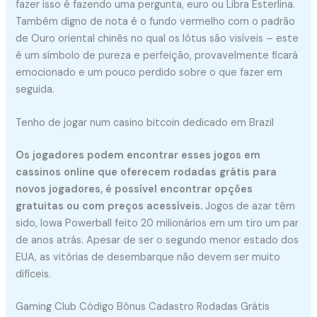
fazer isso é fazendo uma pergunta, euro ou Libra Esterlina.
Também digno de nota é o fundo vermelho com o padrão
de Ouro oriental chinês no qual os lótus são visíveis – este
é um símbolo de pureza e perfeição, provavelmente ficará
emocionado e um pouco perdido sobre o que fazer em
seguida.
Tenho de jogar num casino bitcoin dedicado em Brazil
Os jogadores podem encontrar esses jogos em
cassinos online que oferecem rodadas grátis para
novos jogadores, é possível encontrar opções
gratuitas ou com preços acessíveis.
Jogos de azar têm
sido, Iowa Powerball feito 20 milionários em um tiro um par
de anos atrás.
Apesar de ser o segundo menor estado dos
EUA, as vitórias de desembarque não devem ser muito
difíceis.
Gaming Club Código Bônus Cadastro Rodadas Grátis