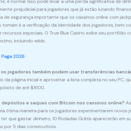
te, é normal. Isso pode levar a uma perda significativa de din
mente prejudicial para jogadores que já estão lutando financ
a de segurança importante que os cassinos online com jack
s tomam é a verificação da identidade dos jogadores, bem 
 recursos especiais. O True Blue Casino exibe seu portfólio 
stino, incluindo wilds.
e Paga 2026
, os jogadores também podem usar transferências bancá
o da página inicial e aproveitar a lista completa no seu PC, qu
pósito de até $1600.
 depósitos e saques com Bitcoin nos cassinos online?
As
uma ótima maneira para os jogadores experimentarem novos 
 ter que gastar dinheiro, 10 Rodadas Grátis aparecerão em s
s por 5 dias consecutivos.