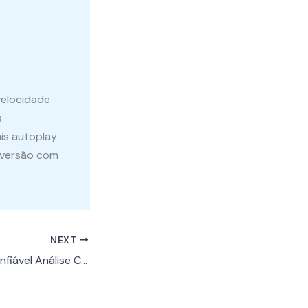
velocidade
s
ais autoplay
 versão com
NEXT
Vem Apostar é Confiável Análise Completa 2026