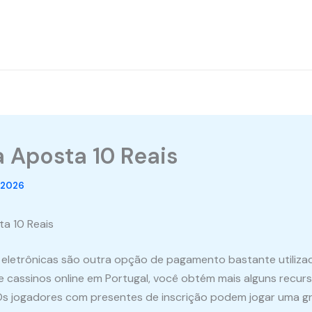
a Aposta 10 Reais
, 2026
ta 10 Reais
s eletrônicas são outra opção de pagamento bastante utiliza
e cassinos online em Portugal, você obtém mais alguns recur
 Os jogadores com presentes de inscrição podem jogar uma g