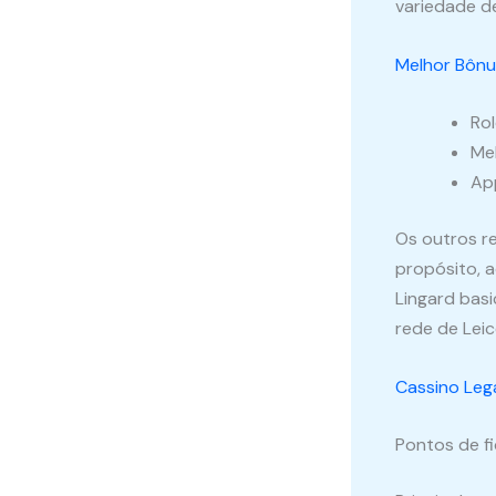
variedade de
Melhor Bônu
Rol
Me
App
Os outros re
propósito, 
Lingard bas
rede de Lei
Cassino Lega
Pontos de fi