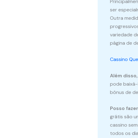
Principalmen
ser especial
Outra medid
progressivo
variedade de
página de de
Cassino Qu
Além disso
pode baixá-l
bônus de de
Posso fazer
grátis são 
cassino sem
todos os dia